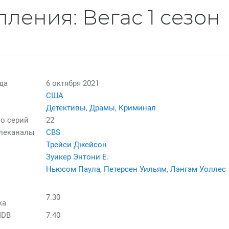
пления: Вегас 1 сезон
да
6 октября 2021
США
Детективы
,
Драмы
,
Криминал
о серий
22
елеканалы
CBS
Трейси Джейсон
Зуикер Энтони Е.
Ньюсом Паула
,
Петерсен Уильям
,
Лэнгэм Уоллес
7.30
ка
MDB
7.40