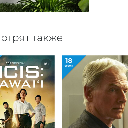
отрят также
18
16+
сезон