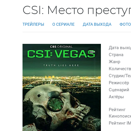
CSI: Место престу
ТРЕЙЛЕРЫ
О СЕРИАЛЕ
ДАТА ВЫХОДА
ФОТО
Дата выхо
18+
Страна
Жанр
Количеств
Студии/Т
Режиссёр
Сценарий
Актёры
Рейтинг
Кинопоис
Рейтинг I