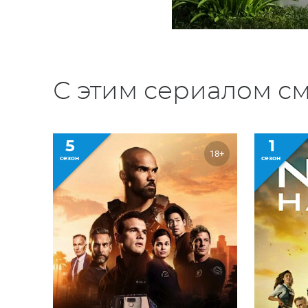
С этим сериалом см
5
1
18+
сезон
сезон