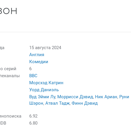
зон
да
15 августа 2024
Англия
Комедии
о серий
6
елеканалы
BBC
Морсхэд Катрин
Уорд Даниэль
Вуд Эйми Лу
,
Моррисси Дэвид
,
Ник Ариан
,
Руни
Шэрон
,
Атвал Тадж
,
Финн Дэвид
инопоиска
6.92
MDB
6.80