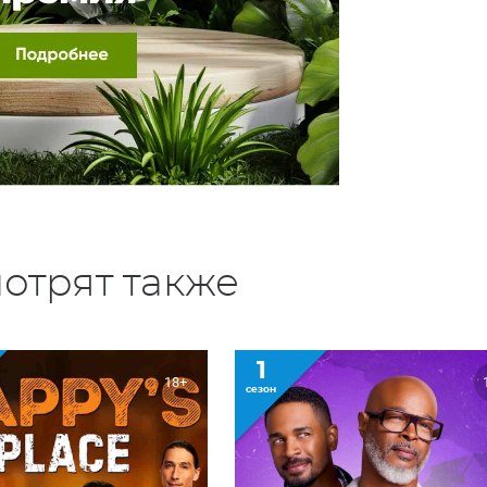
отрят также
1
18+
сезон