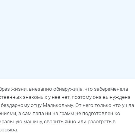
браз жизни, внезапно обнаружила, что забеременела
ственных знакомых у нее нет, поэтому она вынуждена
бездарному отцу Малькольму. От него только что ушла
иями, а сам папа ни на грамм не подготовлен ко
иральную машину, сварить яйцо или разогреть в
 взрыва.