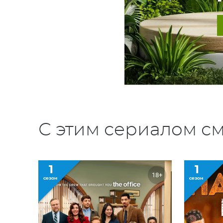
С этим сериалом см
1
1
18+
сезон
сезон