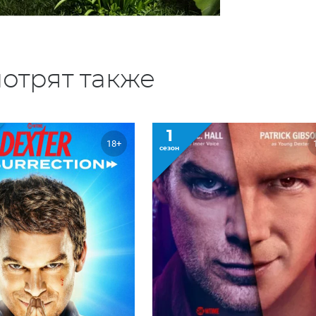
отрят также
1
18+
сезон