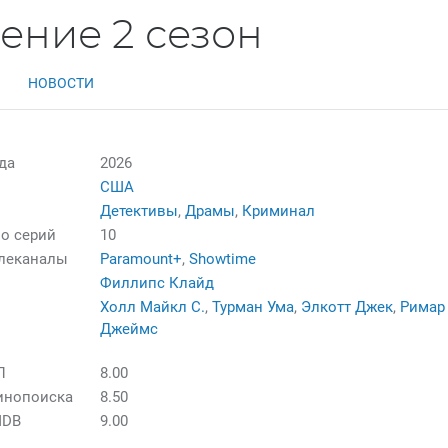
ение 2 сезон
НОВОСТИ
да
2026
США
Детективы
,
Драмы
,
Криминал
о серий
10
елеканалы
Paramount+
,
Showtime
Филлипс Клайд
Холл Майкл С.
,
Турман Ума
,
Элкотт Джек
,
Римар
Джеймс
П
8.00
инопоиска
8.50
MDB
9.00