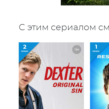
С этим сериалом см
2
1
18+
сезон
сезон