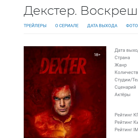
Декстер. Воскреш
ТРЕЙЛЕРЫ
О СЕРИАЛЕ
ДАТА ВЫХОДА
ФОТО
Дата выхо
18+
Страна
Жанр
Количеств
Студии/Т
Сценарий
Актёры
Рейтинг К
Рейтинг К
Рейтинг I