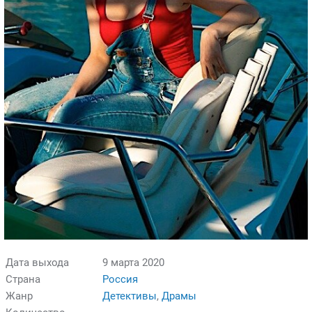
Дата выхода
9 марта 2020
Страна
Россия
Жанр
Детективы
,
Драмы