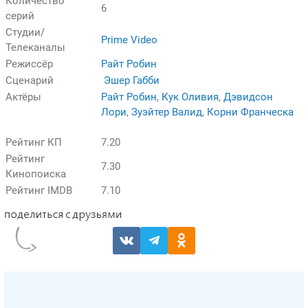
Количество
6
серий
Студии/
Prime Video
Телеканалы
Режиссёр
Райт Робин
Сценарий
Эшер Габби
Актёры
Райт Робин
,
Кук Оливия
,
Дэвидсон
Лори
,
Зуэйтер Валид
,
Корни Франческа
Рейтинг КП
7.20
Рейтинг
7.30
Кинопоиска
Рейтинг IMDB
7.10