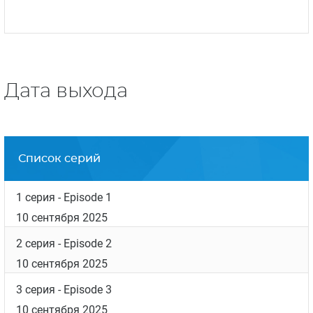
(«
Срок
», «Исповедь Фрэнни Лэнгтон») и
актриса, обладательница «Золотого
глобуса» за лучшую женскую роль в серале
«
Карточный домик
» Робин Райт («
Соври
мне
», «
Озарк
»).
Съемки сериала начались летом 2024 года и
проходили в Лондоне и некоторых городах
Испании.
Премьера сериала Девушка моего сына 1
сезон —
10 сентября 2025 года.