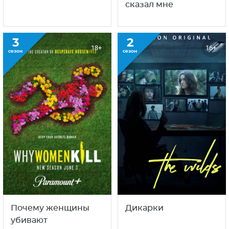
Лучшая сестра
Последнее, что он
сказал мне
3
2
18+
16+
сезон
сезон