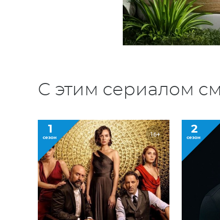
С этим сериалом см
1
2
16+
сезон
сезон