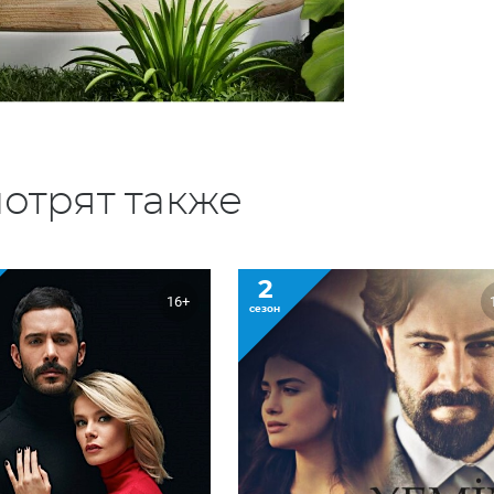
отрят также
2
16+
сезон