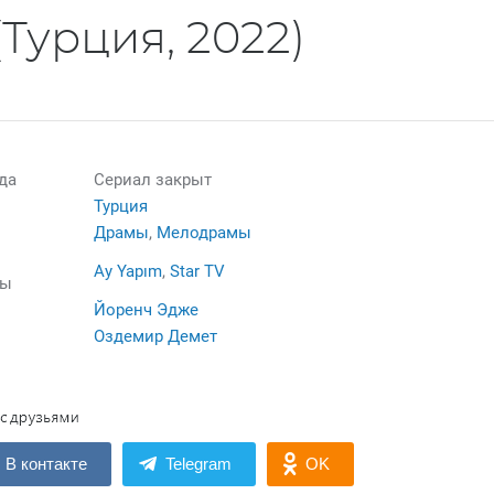
(Турция, 2022)
да
Сериал закрыт
Турция
Драмы
,
Мелодрамы
Ay Yapım
,
Star TV
лы
Йоренч Эдже
Оздемир Демет
В контакте
Telegram
OK