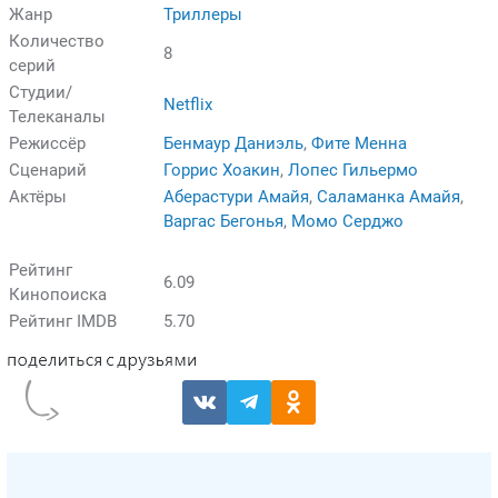
Жанр
Триллеры
Количество
8
серий
Студии/
Netflix
Телеканалы
Режиссёр
Бенмаур Даниэль
,
Фите Менна
Сценарий
Горрис Хоакин
,
Лопес Гильермо
Актёры
Аберастури Амайя
,
Саламанка Амайя
,
Варгас Бегонья
,
Момо Серджо
Рейтинг
6.09
Кинопоиска
Рейтинг IMDB
5.70