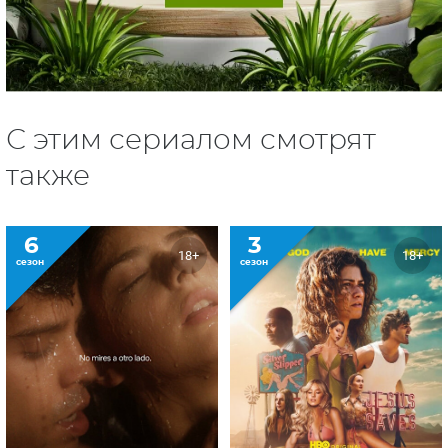
С этим сериалом смотрят
также
6
3
18+
18+
сезон
сезон