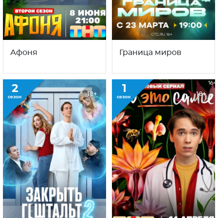
Афоня
Граница миров
2
1
18+
18+
сезон
сезон