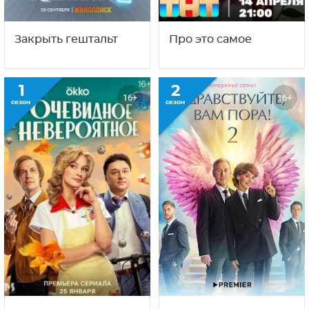
Закрыть гештальт
Про это самое
1
2
16+
16+
сезон
сезон