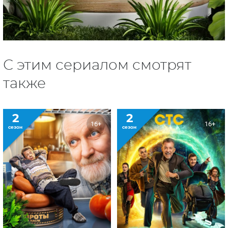
С этим сериалом смотрят
также
2
2
16+
16+
сезон
сезон