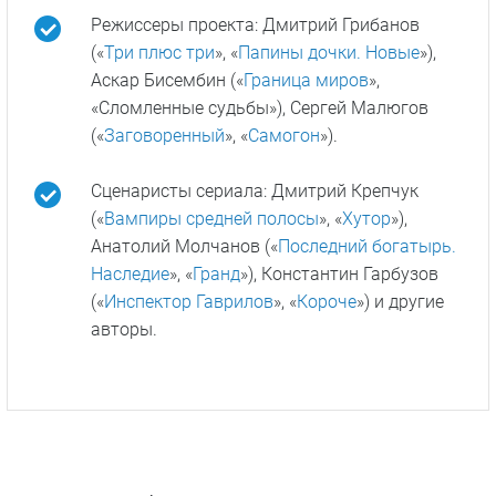
Режиссеры проекта: Дмитрий Грибанов
(«
Три плюс три
», «
Папины дочки. Новые
»),
Аскар Бисембин («
Граница миров
»,
«Сломленные судьбы»), Сергей Малюгов
(«
Заговоренный
», «
Самогон
»).
Сценаристы сериала: Дмитрий Крепчук
(«
Вампиры средней полосы
», «
Хутор
»),
Анатолий Молчанов («
Последний богатырь.
Наследие
», «
Гранд
»), Константин Гарбузов
(«
Инспектор Гаврилов
», «
Короче
») и другие
авторы.