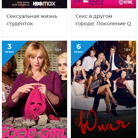
Сексуальная жизнь
Секс в другом
студенток
городе: Поколение Q
3
6
16+
18+
сезон
сезон