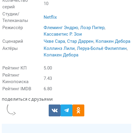
Количество
10
серий
Студии/
Netflix
Телеканалы
Режиссёр
Флеминг Эндрю
,
Лоэр Питер
,
Кассаветис Р. Зои
Сценарий
Чхве Сара
,
Стар Даррен
,
Копакен Дебора
Актёры
Коллинз Лили
,
Леруа-Больё Филиппин
,
Копакен Дебора
Рейтинг КП
5.00
Рейтинг
7.43
Кинопоиска
Рейтинг IMDB
6.80