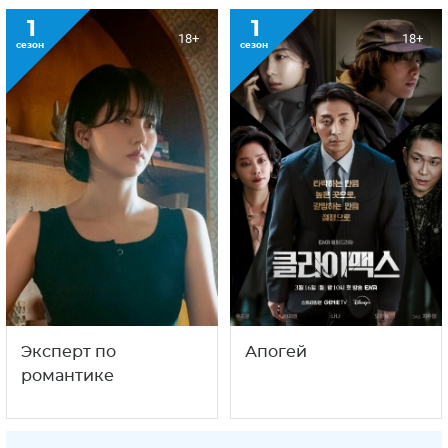
1
1
18+
18+
сезон
сезон
Эксперт по
Апогей
романтике