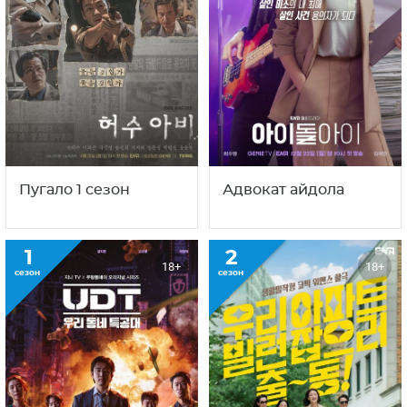
Пугало 1 сезон
Адвокат айдола
1
2
18+
18+
сезон
сезон