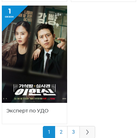
1
18+
сезон
Эксперт по УДО
1
2
3