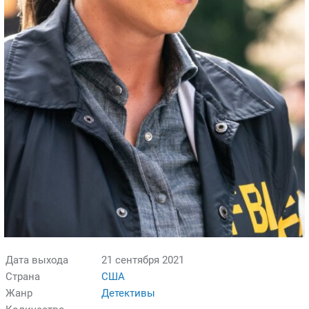
Дата выхода
21 сентября 2021
Страна
США
Жанр
Детективы