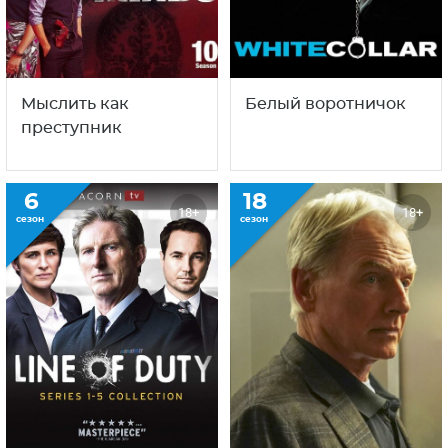
Мыслить как
Белый воротничок
преступник
6
18
18+
18+
сезон
сезон