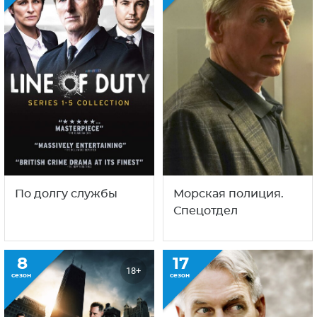
По долгу службы
Морская полиция.
Спецотдел
8
17
18+
сезон
сезон