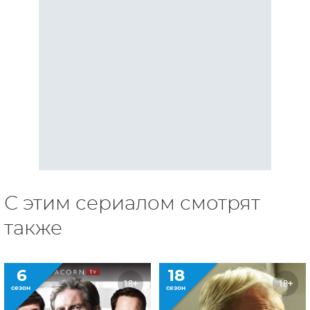
С этим сериалом смотрят
также
6
18
18+
18+
сезон
сезон