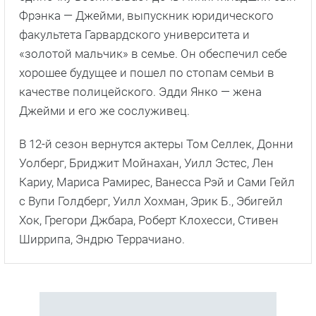
Фрэнка — Джейми, выпускник юридического
факультета Гарвардского университета и
«золотой мальчик» в семье. Он обеспечил себе
хорошее будущее и пошел по стопам семьи в
качестве полицейского. Эдди Янко — жена
Джейми и его же сослуживец.
В 12-й сезон вернутся актеры Том Селлек, Донни
Уолберг, Бриджит Мойнахан, Уилл Эстес, Лен
Кариу, Мариса Рамирес, Ванесса Рэй и Сами Гейл
с Вупи Голдберг, Уилл Хохман, Эрик Б., Эбигейл
Хок, Грегори Джбара, Роберт Клохесси, Стивен
Ширрипа, Эндрю Террачиано.