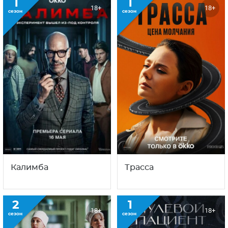
1
1
18+
18+
сезон
сезон
Калимба
Трасса
2
1
18+
18+
сезон
сезон