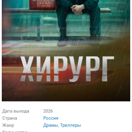
Дата выхода
2026
Страна
Россия
Жанр
Драмы
,
Триллеры