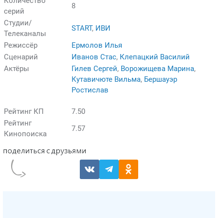
Количество
8
серий
Студии/
START
,
ИВИ
Телеканалы
Режиссёр
Ермолов Илья
Сценарий
Иванов Стас
,
Клепацкий Василий
Актёры
Гилев Сергей
,
Ворожищева Марина
,
Кутавичюте Вильма
,
Бершауэр
Ростислав
Рейтинг КП
7.50
Рейтинг
7.57
Кинопоиска