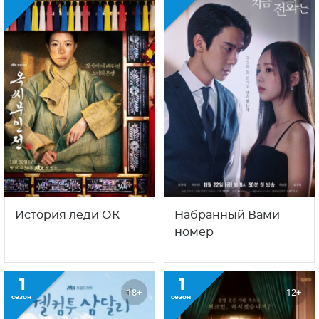
История леди ОК
Набранный Вами
номер
1
1
18+
12+
сезон
сезон