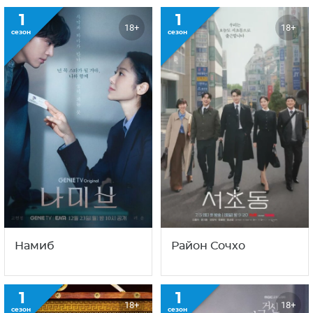
1
1
18+
18+
сезон
сезон
Намиб
Район Сочхо
1
1
18+
18+
сезон
сезон