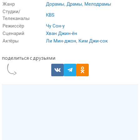
Жанр
Дорамы
,
Драмы
,
Мелодрамы
Студии/
KBS
Телеканалы
Режиссёр
Чу Сон-у
Сценарий
Хван Джин-ён
Актёры
Ли Мин-джон
,
Ким Джи-сок