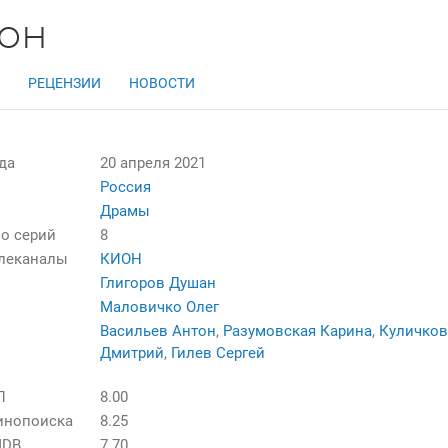
зон
РЕЦЕНЗИИ
НОВОСТИ
да
20 апреля 2021
Россия
Драмы
о серий
8
елеканалы
КИОН
Глигоров Душан
Маловичко Олег
Васильев Антон
,
Разумовская Карина
,
Куличко
Дмитрий
,
Гилев Сергей
П
8.00
инопоиска
8.25
MDB
7.70