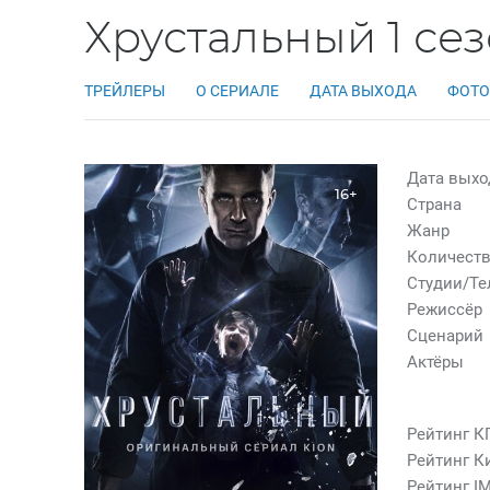
Хрустальный 1 се
ТРЕЙЛЕРЫ
О СЕРИАЛЕ
ДАТА ВЫХОДА
ФОТО
Дата выхо
16+
Страна
Жанр
Количеств
Студии/Т
Режиссёр
Сценарий
Актёры
Рейтинг К
Рейтинг К
Рейтинг I