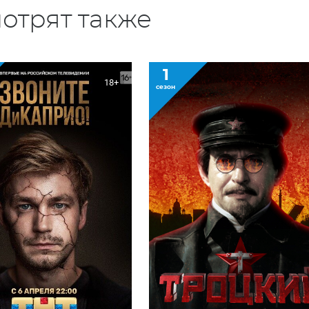
отрят также
1
18+
сезон