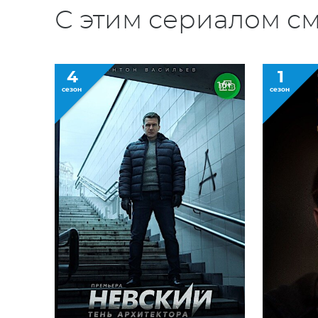
С этим сериалом см
4
1
16+
сезон
сезон