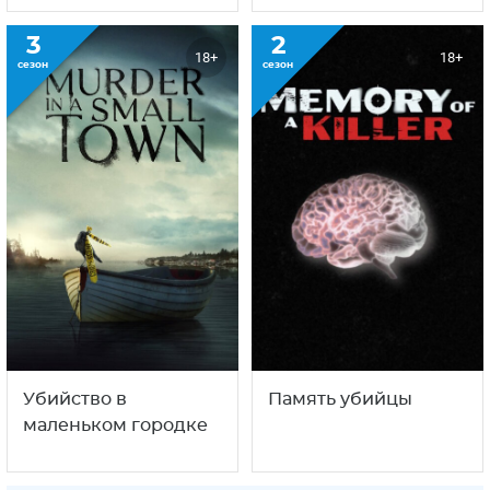
3
2
18+
18+
сезон
сезон
Убийство в
Память убийцы
маленьком городке