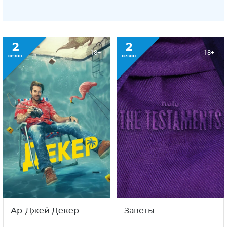
2
2
18+
18+
сезон
сезон
Ар-Джей Декер
Заветы