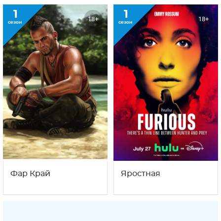
1
1
18+
18+
сезон
сезон
Фар Край
Яростная