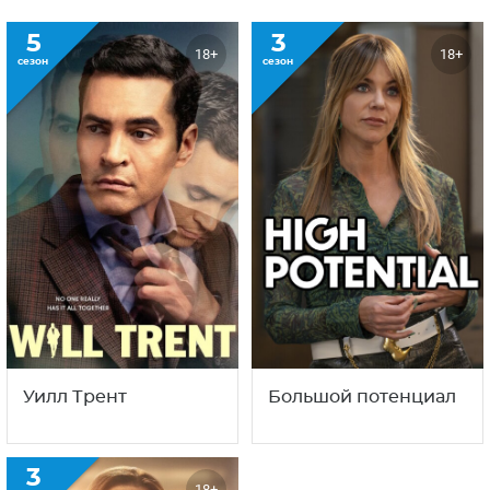
5
3
18+
18+
сезон
сезон
Уилл Трент
Большой потенциал
3
18+