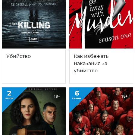
Убийство
Как избежать
наказания за
убийство
2
6
18+
18+
сезон
сезон