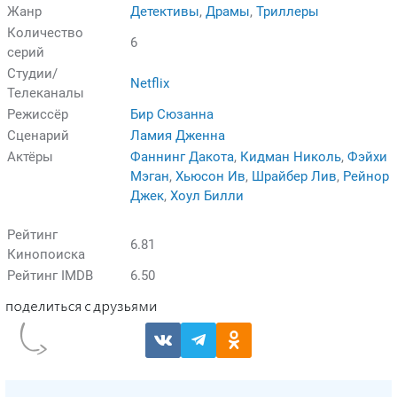
Жанр
Детективы
,
Драмы
,
Триллеры
Количество
6
серий
Студии/
Netflix
Телеканалы
Режиссёр
Бир Сюзанна
Сценарий
Ламия Дженна
Актёры
Фаннинг Дакота
,
Кидман Николь
,
Фэйхи
Мэган
,
Хьюсон Ив
,
Шрайбер Лив
,
Рейнор
Джек
,
Хоул Билли
Рейтинг
6.81
Кинопоиска
Рейтинг IMDB
6.50