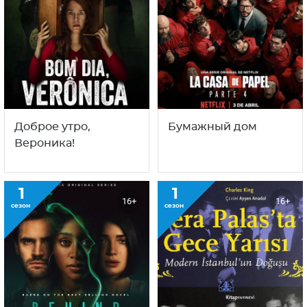
Доброе утро,
Бумажный дом
Вероника!
1
1
16+
16+
сезон
сезон