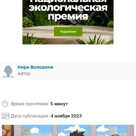
ЯПОНИЯ
СВЕТСКИЕ НОВОСТИ
МЕЛОДРАМЫ
ИСПАНИЯ
ТЕСТЫ
ФРАНЦИЯ
СПОЙЛЕРЫ ИЗ СЕРИАЛОВ
ГЕРМАНИЯ
Кира Володина
Автор
Время прочтения:
5 минут
Дата публикации:
4 ноября 2023