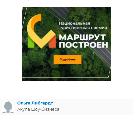
ЯПОНИЯ
СВЕТСКИЕ НОВОСТИ
МЕЛОДРАМЫ
ИСПАНИЯ
ТЕСТЫ
ФРАНЦИЯ
СПОЙЛЕРЫ ИЗ СЕРИАЛОВ
ГЕРМАНИЯ
Ольга Либгардт
Акула шоу-бизнеса