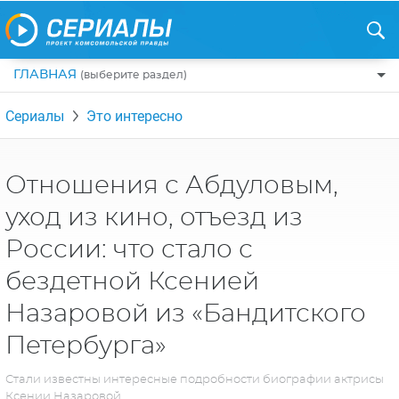
ГЛАВНАЯ
(выберите раздел)
ПО ЖАНРАМ
Сериалы
Это интересно
КОМЕДИИ
ПО СТРАНАМ
ДРАМЫ
США
РЕЦЕНЗИИ
Отношения с Абдуловым,
УЖАСЫ
РОССИЯ
уход из кино, отъезд из
НА ВЫХОДНЫЕ
БОЕВИКИ
АНГЛИЯ
России: что стало с
НОВОСТИ
ТРИЛЛЕРЫ
ИТАЛИЯ
бездетной Ксенией
ИНТЕРЕСНО
ФЭНТЕЗИ
ТУРЦИЯ
Назаровой из «Бандитского
НОВОСТИ ТУРЕЦКИХ СЕРИАЛОВ
ДЕТЕКТИВЫ
УКРАИНА
Петербурга»
АЗИАТСКИЕ СЕРИАЛЫ
КРИМИНАЛ
КАНАДА
Стали известны интересные подробности биографии актрисы
ИНТЕРВЬЮ
Ксении Назаровой
ФАНТАСТИКА