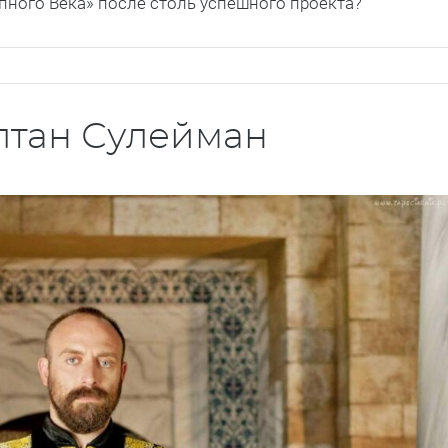
пного Века» после столь успешного проекта?
ултан Сулейман