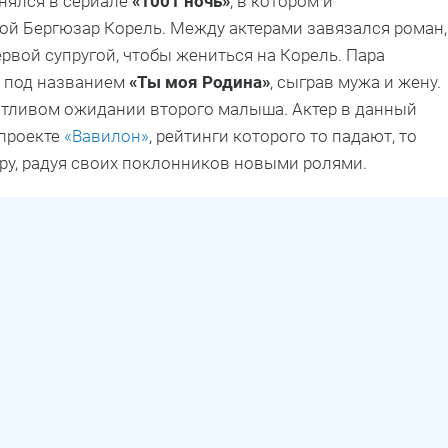
снялся в сериале
«1001 ночь»
, в котором и
ой Бергюзар Корель. Между актерами завязался роман,
ервой супругой, чтобы жениться на Корель. Пара
е под названием
«Ты моя Родина»
, сыграв мужа и жену.
астливом ожидании второго малыша. Актер в данный
проекте
«Вавилон»
, рейтинги которого то падают, то
еру, радуя своих поклонников новыми ролями.