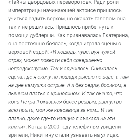
«Тайны дворцовых переворотов». Ради роли
императрицы начинающей актрисе пришлось
учиться ездить верхом, но скакать галопом она
так и не решилась. Пришлось прибегнуть к
помощи дублерши. Как признавалась Екатерина,
она постоянно боялась, когда играла сцены с
верховой ездой: «
И лошадь, чувствуя чужой
страх, может повести себя совершенно
непредсказуемо. Так и случилось. Снималась
сцена, где я скачу на лошади рысью по воде, а там
на дне камушки острые. А я без седла, босиком, в
пышном платье с кринолином. И так вышло, что
конь Петра II оказался более резвым, рванул во
всю прыть, моя же красавица за ним… И так
плавно, даже где-то изящно я съехала на эти
камни
». Когда в 2000 году телефильм увидели
зрители, Никитину стали узнавать на улицах.