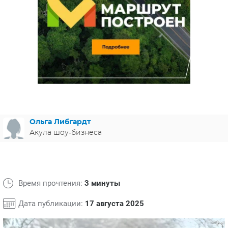
ЯПОНИЯ
СВЕТСКИЕ НОВОСТИ
МЕЛОДРАМЫ
ИСПАНИЯ
ТЕСТЫ
ФРАНЦИЯ
СПОЙЛЕРЫ ИЗ СЕРИАЛОВ
ГЕРМАНИЯ
Ольга Либгардт
Акула шоу-бизнеса
Время прочтения:
3 минуты
Дата публикации:
17 августа 2025