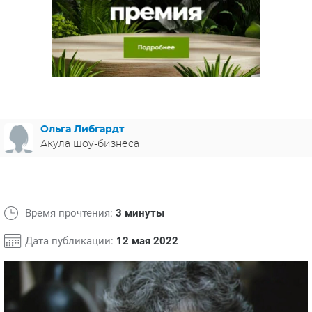
ЯПОНИЯ
СВЕТСКИЕ НОВОСТИ
МЕЛОДРАМЫ
ИСПАНИЯ
ТЕСТЫ
ФРАНЦИЯ
СПОЙЛЕРЫ ИЗ СЕРИАЛОВ
ГЕРМАНИЯ
Ольга Либгардт
Акула шоу-бизнеса
Время прочтения:
3 минуты
Дата публикации:
12 мая 2022