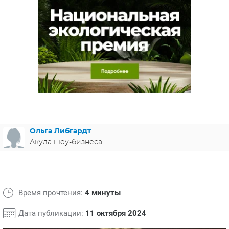
ЯПОНИЯ
СВЕТСКИЕ НОВОСТИ
МЕЛОДРАМЫ
ИСПАНИЯ
ТЕСТЫ
ФРАНЦИЯ
СПОЙЛЕРЫ ИЗ СЕРИАЛОВ
ГЕРМАНИЯ
Ольга Либгардт
Акула шоу-бизнеса
Время прочтения:
4 минуты
Дата публикации:
11 октября 2024