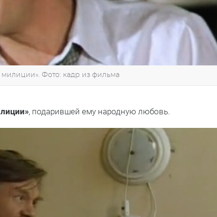
 милиции». Фото: кадр из фильма
илиции»
, подарившей ему народную любовь.