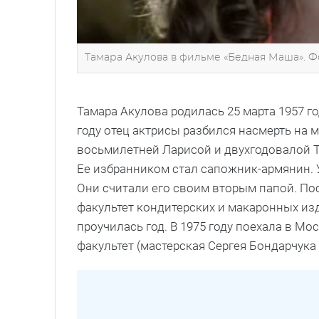
Тамара Акулова в фильме «Бедная Маша». Ф
Тамара Акулова родилась 25 марта 1957 г
году отец актрисы разбился насмерть на м
восьмилетней Ларисой и двухгодовалой Т
Ее избранником стал сапожник-армянин. 
Они считали его своим вторым папой. По
факультет кондитерских и макаронных из
проучилась год. В 1975 году поехала в Мо
факультет (мастерская Сергея Бондарчука