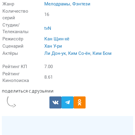
Жанр
Мелодрамы
,
Фэнтези
Количество
16
серий
Студии/
tvN
Телеканалы
Режиссёр
Кан Щин-хё
Сценарий
Хан У-ри
Актёры
Ли Дон-ук
,
Ким Со-ён
,
Ким Бом
Рейтинг КП
7.00
Рейтинг
8.61
Кинопоиска