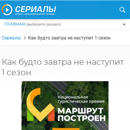
ГЛАВНАЯ
(выберите раздел)
ПО ЖАНРАМ
Сериалы
Как будто завтра не наступит 1 сезон
КОМЕДИИ
ПО СТРАНАМ
ДРАМЫ
США
РЕЦЕНЗИИ
Как будто завтра не наступит
УЖАСЫ
РОССИЯ
НА ВЫХОДНЫЕ
1 сезон
БОЕВИКИ
АНГЛИЯ
НОВОСТИ
ТРИЛЛЕРЫ
ИТАЛИЯ
ИНТЕРЕСНО
ФЭНТЕЗИ
ТУРЦИЯ
НОВОСТИ ТУРЕЦКИХ СЕРИАЛОВ
ДЕТЕКТИВЫ
УКРАИНА
АЗИАТСКИЕ СЕРИАЛЫ
КРИМИНАЛ
КАНАДА
ИНТЕРВЬЮ
ФАНТАСТИКА