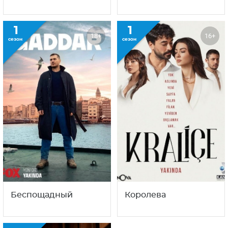
1
1
18+
16+
сезон
сезон
Беспощадный
Королева