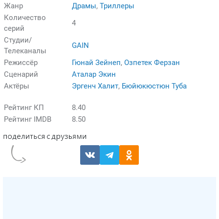
Жанр
Драмы
,
Триллеры
Количество
4
серий
Студии/
GAIN
Телеканалы
Режиссёр
Гюнай Зейнеп
,
Озпетек Ферзан
Сценарий
Аталар Экин
Актёры
Эргенч Халит
,
Бюйюкюстюн Туба
Рейтинг КП
8.40
Рейтинг IMDB
8.50