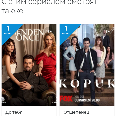
С этим сериалом смотрят
также
1
1
18+
18+
сезон
сезон
До тебя
Отщепенец