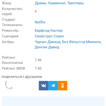
Жанр
Драмы
,
Криминал
,
Триллеры
Количество
6
серий
Студии/
Netflix
Телеканалы
Режиссёр
Барфоэд Каспер
Сценарий
Свейструп Сорен
Актёры
Чурчич Даница
,
Боэ Фёльсгор Миккель
,
Денсик Давид
Рейтинг
7.49
Кинопоиска
Рейтинг IMDB
7.60