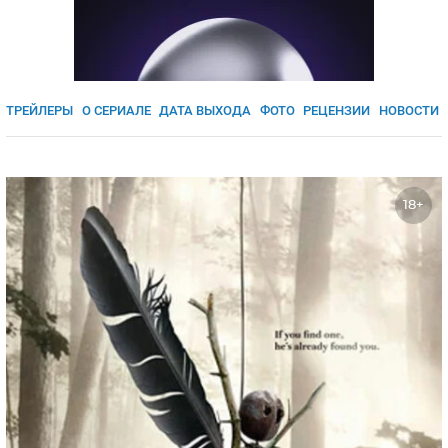
ЯПОНИЯ
СВЕТСКИЕ НОВОСТИ
МЕЛОДРАМЫ
ИСПАНИЯ
ТЕСТЫ
ФРАНЦИЯ
СПОЙЛЕРЫ ИЗ СЕРИАЛОВ
ТРЕЙЛЕРЫ
О СЕРИАЛЕ
ДАТА ВЫХОДА
ФОТО
РЕЦЕНЗИИ
НОВОСТИ
ГЕРМАНИЯ
18+