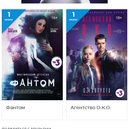
1
1
16+
18+
сезон
сезон
Фантом
Агентство О.К.О.