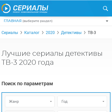
ГЛАВНАЯ
(выберите раздел)
ПО ЖАНРАМ
Сериалы
Каталог
2020
Детективы
ТВ-3
КОМЕДИИ
ПО СТРАНАМ
ДРАМЫ
США
РЕЦЕНЗИИ
Лучшие сериалы детективы
УЖАСЫ
РОССИЯ
НА ВЫХОДНЫЕ
ТВ-3 2020 года
БОЕВИКИ
АНГЛИЯ
НОВОСТИ
ТРИЛЛЕРЫ
ИТАЛИЯ
ИНТЕРЕСНО
Поиск по параметрам
ФЭНТЕЗИ
ТУРЦИЯ
НОВОСТИ ТУРЕЦКИХ СЕРИАЛОВ
ДЕТЕКТИВЫ
УКРАИНА
АЗИАТСКИЕ СЕРИАЛЫ
Жанр
Год
КРИМИНАЛ
КАНАДА
ИНТЕРВЬЮ
ФАНТАСТИКА