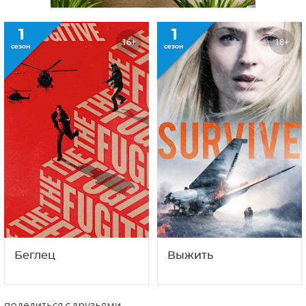
1
1
16+
18+
сезон
сезон
Беглец
Выжить