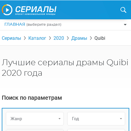
ГЛАВНАЯ
(выберите раздел)
ПО ЖАНРАМ
Сериалы
Каталог
2020
Драмы
Quibi
КОМЕДИИ
ПО СТРАНАМ
ДРАМЫ
США
РЕЦЕНЗИИ
Лучшие сериалы драмы Quibi
УЖАСЫ
РОССИЯ
НА ВЫХОДНЫЕ
2020 года
БОЕВИКИ
АНГЛИЯ
НОВОСТИ
ТРИЛЛЕРЫ
ИТАЛИЯ
ИНТЕРЕСНО
Поиск по параметрам
ФЭНТЕЗИ
ТУРЦИЯ
НОВОСТИ ТУРЕЦКИХ СЕРИАЛОВ
ДЕТЕКТИВЫ
УКРАИНА
АЗИАТСКИЕ СЕРИАЛЫ
Жанр
Год
КРИМИНАЛ
КАНАДА
ИНТЕРВЬЮ
ФАНТАСТИКА