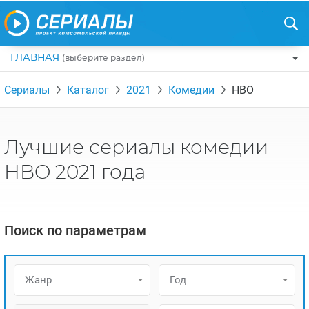
ГЛАВНАЯ
(выберите раздел)
ПО ЖАНРАМ
Сериалы
Каталог
2021
Комедии
HBO
КОМЕДИИ
ПО СТРАНАМ
ДРАМЫ
США
РЕЦЕНЗИИ
Лучшие сериалы комедии
УЖАСЫ
РОССИЯ
НА ВЫХОДНЫЕ
HBO 2021 года
БОЕВИКИ
АНГЛИЯ
НОВОСТИ
ТРИЛЛЕРЫ
ИТАЛИЯ
ИНТЕРЕСНО
Поиск по параметрам
ФЭНТЕЗИ
ТУРЦИЯ
НОВОСТИ ТУРЕЦКИХ СЕРИАЛОВ
ДЕТЕКТИВЫ
УКРАИНА
АЗИАТСКИЕ СЕРИАЛЫ
Жанр
Год
КРИМИНАЛ
КАНАДА
ИНТЕРВЬЮ
ФАНТАСТИКА