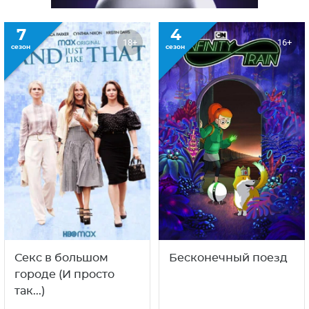
7
4
18+
16+
сезон
сезон
Секс в большом
Бесконечный поезд
городе (И просто
так...)