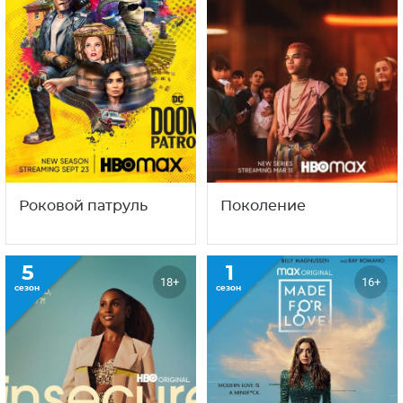
Роковой патруль
Поколение
5
1
18+
16+
сезон
сезон