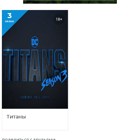
3
18+
сезон
Титаны