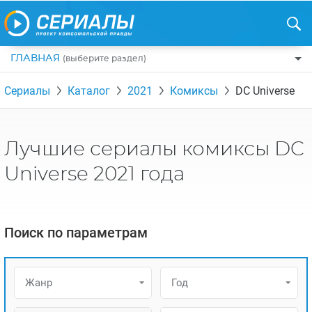
ГЛАВНАЯ
(выберите раздел)
ПО ЖАНРАМ
Сериалы
Каталог
2021
Комиксы
DC Universe
КОМЕДИИ
ПО СТРАНАМ
ДРАМЫ
США
РЕЦЕНЗИИ
Лучшие сериалы комиксы DC
УЖАСЫ
РОССИЯ
НА ВЫХОДНЫЕ
Universe 2021 года
БОЕВИКИ
АНГЛИЯ
НОВОСТИ
ТРИЛЛЕРЫ
ИТАЛИЯ
ИНТЕРЕСНО
Поиск по параметрам
ФЭНТЕЗИ
ТУРЦИЯ
НОВОСТИ ТУРЕЦКИХ СЕРИАЛОВ
ДЕТЕКТИВЫ
УКРАИНА
АЗИАТСКИЕ СЕРИАЛЫ
Жанр
Год
КРИМИНАЛ
КАНАДА
ИНТЕРВЬЮ
ФАНТАСТИКА