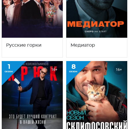
Русские горки
Медиатор
1
8
16+
16+
сезон
сезон