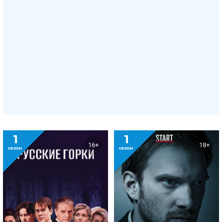
1
1
16+
18+
сезон
сезон