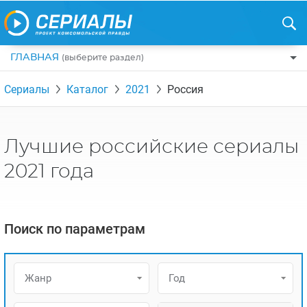
ГЛАВНАЯ
(выберите раздел)
ПО ЖАНРАМ
Сериалы
Каталог
2021
Россия
КОМЕДИИ
ПО СТРАНАМ
ДРАМЫ
США
РЕЦЕНЗИИ
Лучшие российские сериалы
УЖАСЫ
РОССИЯ
НА ВЫХОДНЫЕ
2021 года
БОЕВИКИ
АНГЛИЯ
НОВОСТИ
ТРИЛЛЕРЫ
ИТАЛИЯ
ИНТЕРЕСНО
Поиск по параметрам
ФЭНТЕЗИ
ТУРЦИЯ
НОВОСТИ ТУРЕЦКИХ СЕРИАЛОВ
ДЕТЕКТИВЫ
УКРАИНА
АЗИАТСКИЕ СЕРИАЛЫ
Жанр
Год
КРИМИНАЛ
КАНАДА
ИНТЕРВЬЮ
ФАНТАСТИКА