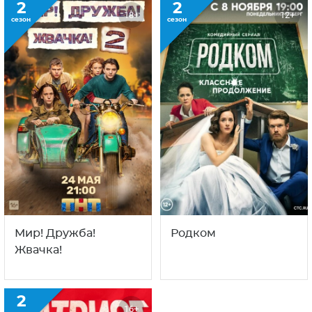
2
2
18+
12+
сезон
сезон
Мир! Дружба!
Родком
Жвачка!
2
16+