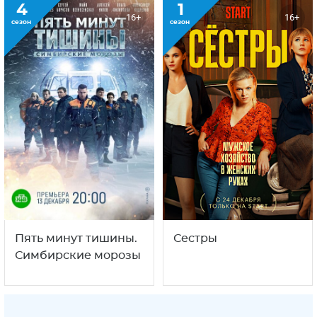
4
1
16+
16+
сезон
сезон
Пять минут тишины.
Сестры
Симбирские морозы