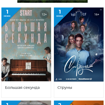
1
1
12+
16+
сезон
сезон
Большая секунда
Струны