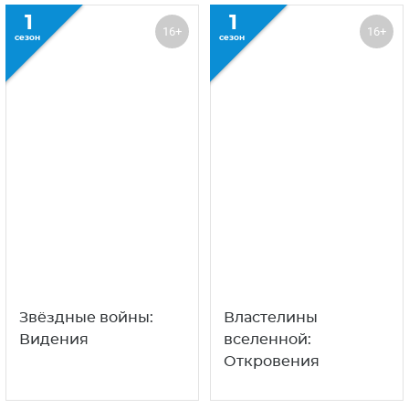
1
1
16+
16+
сезон
сезон
Звёздные войны:
Властелины
Видения
вселенной:
Откровения