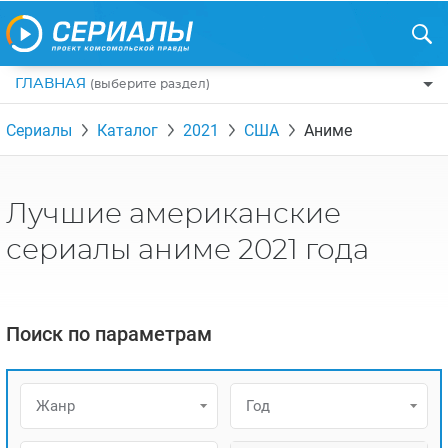
ГЛАВНАЯ
(выберите раздел)
ПО ЖАНРАМ
Сериалы
Каталог
2021
США
Аниме
КОМЕДИИ
ПО СТРАНАМ
ДРАМЫ
США
РЕЦЕНЗИИ
Лучшие американские
УЖАСЫ
РОССИЯ
НА ВЫХОДНЫЕ
сериалы аниме 2021 года
БОЕВИКИ
АНГЛИЯ
НОВОСТИ
ТРИЛЛЕРЫ
ИТАЛИЯ
ИНТЕРЕСНО
Поиск по параметрам
ФЭНТЕЗИ
ТУРЦИЯ
НОВОСТИ ТУРЕЦКИХ СЕРИАЛОВ
ДЕТЕКТИВЫ
УКРАИНА
АЗИАТСКИЕ СЕРИАЛЫ
Жанр
Год
КРИМИНАЛ
КАНАДА
ИНТЕРВЬЮ
ФАНТАСТИКА