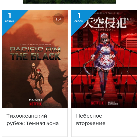
1
1
16+
16+
сезон
сезон
Тихоокеанский
Небесное
рубеж: Темная зона
вторжение