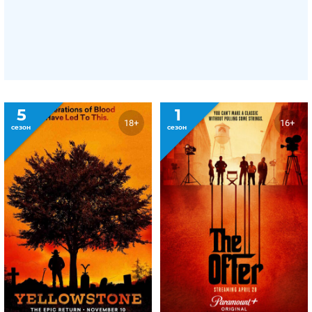
5
1
18+
16+
сезон
сезон