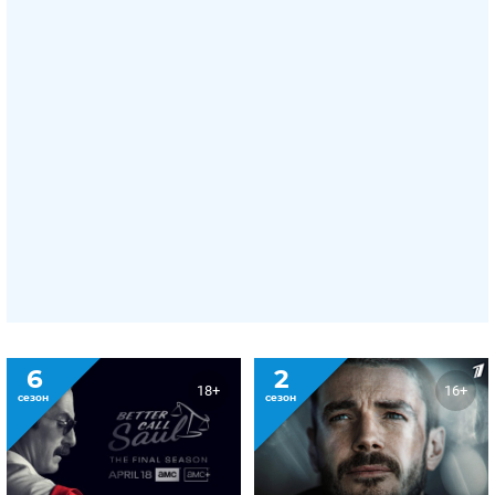
6
2
18+
16+
сезон
сезон