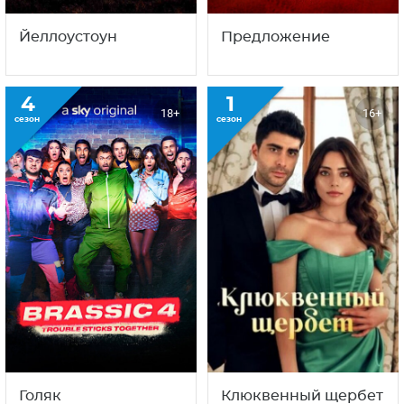
Йеллоустоун
Предложение
4
1
18+
16+
сезон
сезон
Голяк
Клюквенный щербет