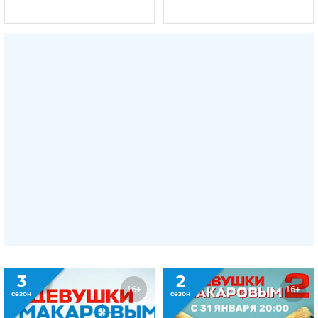
3
2
16+
16+
сезон
сезон