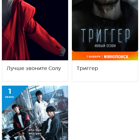
Лучше звоните Солу
Триггер
1
18+
сезон