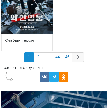
Слабый герой
1
2
…
44
45