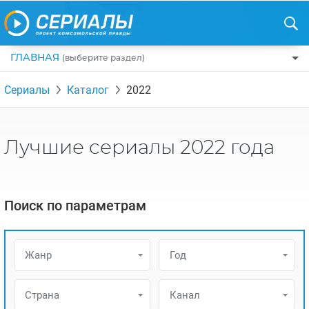
ГЛАВНАЯ
(выберите раздел)
ПО ЖАНРАМ
Сериалы
Каталог
2022
КОМЕДИИ
ПО СТРАНАМ
ДРАМЫ
США
РЕЦЕНЗИИ
Лучшие сериалы 2022 года
УЖАСЫ
РОССИЯ
НА ВЫХОДНЫЕ
БОЕВИКИ
АНГЛИЯ
НОВОСТИ
Поиск по параметрам
ТРИЛЛЕРЫ
ИТАЛИЯ
ИНТЕРЕСНО
ФЭНТЕЗИ
ТУРЦИЯ
НОВОСТИ ТУРЕЦКИХ СЕРИАЛОВ
Жанр
Год
ДЕТЕКТИВЫ
УКРАИНА
АЗИАТСКИЕ СЕРИАЛЫ
КРИМИНАЛ
КАНАДА
Страна
Канал
ИНТЕРВЬЮ
ФАНТАСТИКА