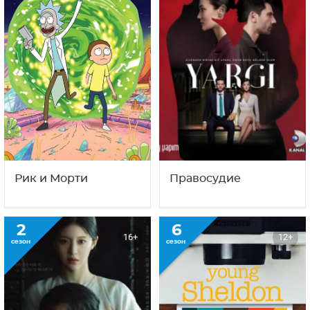
Рик и Морти
Правосудие
2
6
16+
12+
сезон
сезон