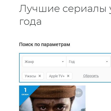
Лучшие сериалы у
года
Поиск по параметрам
Жанр
Год
×
×
Ужасы
Apple TV+
1
18+
сезон