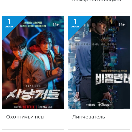
1
1
16+
16+
сезон
сезон
Охотничьи псы
Линчеватель