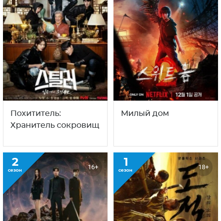
Похититель:
Милый дом
Хранитель сокровищ
2
1
16+
18+
сезон
сезон