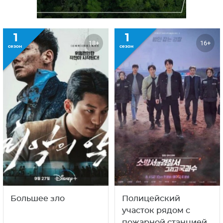
1
1
18+
16+
сезон
сезон
Большее зло
Полицейский
участок рядом с
пожарной станцией