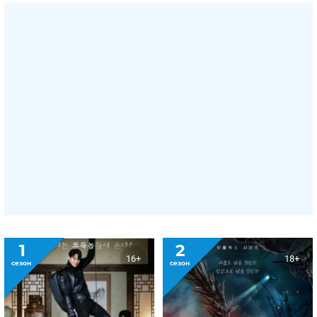
1
2
16+
18+
сезон
сезон