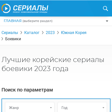
ГЛАВНАЯ
(выберите раздел)
ПО ЖАНРАМ
Сериалы
Каталог
2023
Южная Корея
Боевики
КОМЕДИИ
ПО СТРАНАМ
ДРАМЫ
США
РЕЦЕНЗИИ
УЖАСЫ
Лучшие корейские сериалы
РОССИЯ
НА ВЫХОДНЫЕ
БОЕВИКИ
боевики 2023 года
АНГЛИЯ
НОВОСТИ
ТРИЛЛЕРЫ
ИТАЛИЯ
ИНТЕРЕСНО
ФЭНТЕЗИ
ТУРЦИЯ
Поиск по параметрам
НОВОСТИ ТУРЕЦКИХ СЕРИАЛОВ
ДЕТЕКТИВЫ
УКРАИНА
АЗИАТСКИЕ СЕРИАЛЫ
КРИМИНАЛ
КАНАДА
ИНТЕРВЬЮ
Жанр
Год
ФАНТАСТИКА