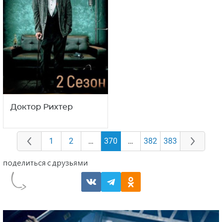
Доктор Рихтер
1
2
…
370
…
382
383