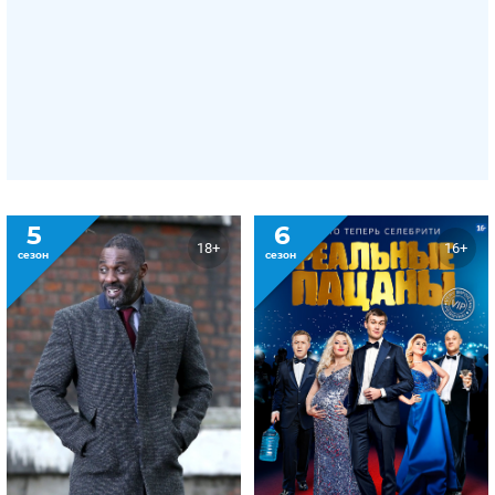
5
6
18+
16+
сезон
сезон