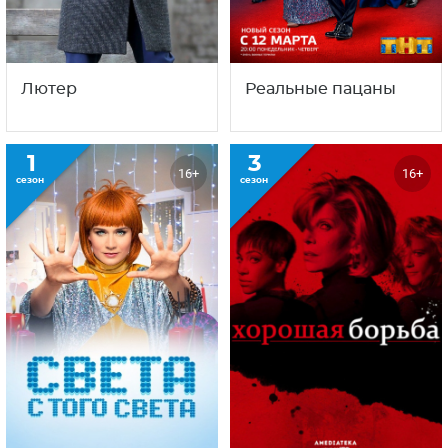
Лютер
Реальные пацаны
1
3
16+
16+
сезон
сезон