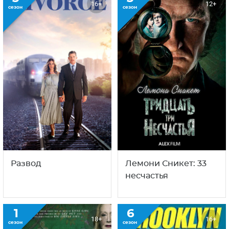
16+
12+
сезон
сезон
Развод
Лемони Сникет: 33
несчастья
1
6
18+
16+
сезон
сезон