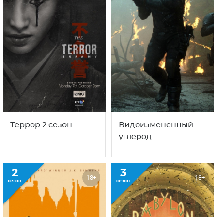
Террор 2 сезон
Видоизмененный
углерод
2
3
18+
18+
сезон
сезон