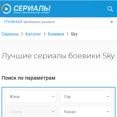
ГЛАВНАЯ
(выберите раздел)
ПО ЖАНРАМ
Сериалы
Каталог
Боевики
Sky
КОМЕДИИ
ПО СТРАНАМ
ДРАМЫ
США
РЕЦЕНЗИИ
Лучшие сериалы боевики Sky
УЖАСЫ
РОССИЯ
НА ВЫХОДНЫЕ
БОЕВИКИ
АНГЛИЯ
НОВОСТИ
Поиск по параметрам
ТРИЛЛЕРЫ
ИТАЛИЯ
ИНТЕРЕСНО
ФЭНТЕЗИ
ТУРЦИЯ
НОВОСТИ ТУРЕЦКИХ СЕРИАЛОВ
Жанр
Год
ДЕТЕКТИВЫ
УКРАИНА
АЗИАТСКИЕ СЕРИАЛЫ
КРИМИНАЛ
КАНАДА
Страна
Канал
ИНТЕРВЬЮ
ФАНТАСТИКА