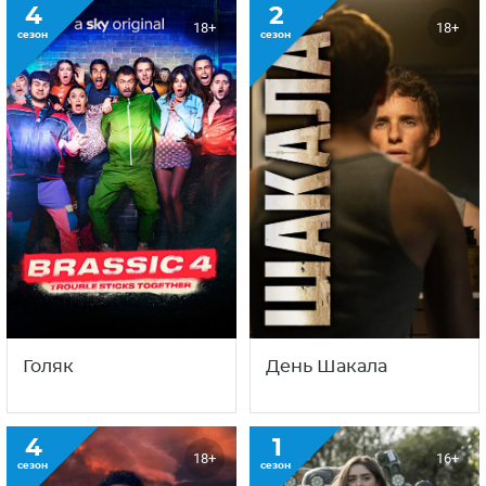
4
2
18+
18+
сезон
сезон
Голяк
День Шакала
4
1
18+
16+
сезон
сезон