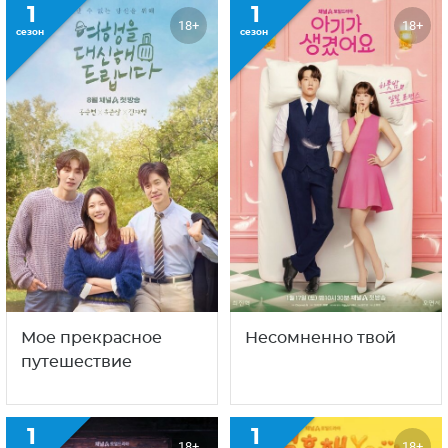
1
1
18+
18+
сезон
сезон
Мое прекрасное
Несомненно твой
путешествие
1
1
18+
18+