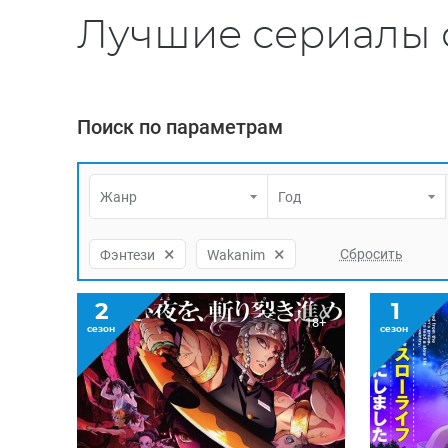
Лучшие сериалы 
Поиск по параметрам
Жанр
Год
×
×
Фэнтези
Wakanim
2
1
18+
сезон
сезон