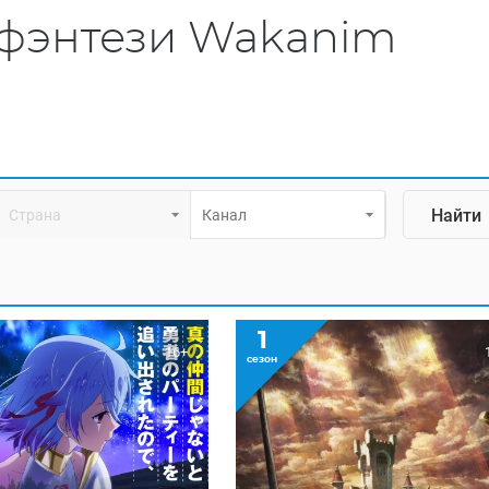
фэнтези Wakanim
Страна
Канал
1
16+
сезон