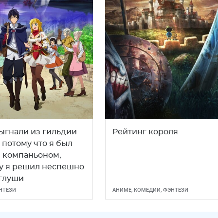
ыгнали из гильдии
Рейтинг короля
 потому что я был
 компаньоном,
у я решил неспешно
 глуши
НТЕЗИ
АНИМЕ
,
КОМЕДИИ
,
ФЭНТЕЗИ