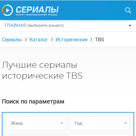
ГЛАВНАЯ
(выберите раздел)
ПО ЖАНРАМ
Сериалы
Каталог
Исторические
TBS
КОМЕДИИ
ПО СТРАНАМ
ДРАМЫ
США
РЕЦЕНЗИИ
Лучшие сериалы
УЖАСЫ
РОССИЯ
НА ВЫХОДНЫЕ
исторические TBS
БОЕВИКИ
АНГЛИЯ
НОВОСТИ
ТРИЛЛЕРЫ
ИТАЛИЯ
ИНТЕРЕСНО
Поиск по параметрам
ФЭНТЕЗИ
ТУРЦИЯ
НОВОСТИ ТУРЕЦКИХ СЕРИАЛОВ
ДЕТЕКТИВЫ
УКРАИНА
АЗИАТСКИЕ СЕРИАЛЫ
Жанр
Год
КРИМИНАЛ
КАНАДА
ИНТЕРВЬЮ
ФАНТАСТИКА