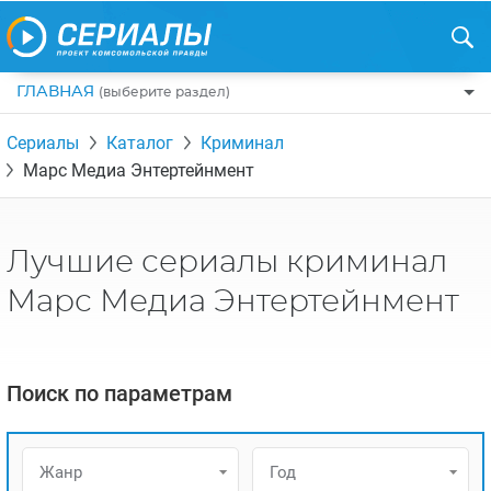
ГЛАВНАЯ
(выберите раздел)
ПО ЖАНРАМ
Сериалы
Каталог
Криминал
Марс Медиа Энтертейнмент
КОМЕДИИ
ПО СТРАНАМ
ДРАМЫ
США
РЕЦЕНЗИИ
УЖАСЫ
Лучшие сериалы криминал
РОССИЯ
НА ВЫХОДНЫЕ
БОЕВИКИ
Марс Медиа Энтертейнмент
АНГЛИЯ
НОВОСТИ
ТРИЛЛЕРЫ
ИТАЛИЯ
ИНТЕРЕСНО
ФЭНТЕЗИ
ТУРЦИЯ
Поиск по параметрам
НОВОСТИ ТУРЕЦКИХ СЕРИАЛОВ
ДЕТЕКТИВЫ
УКРАИНА
АЗИАТСКИЕ СЕРИАЛЫ
КРИМИНАЛ
КАНАДА
ИНТЕРВЬЮ
Жанр
Год
ФАНТАСТИКА