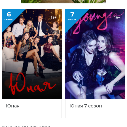
6
7
18+
16+
сезон
сезон
Юная
Юная 7 сезон