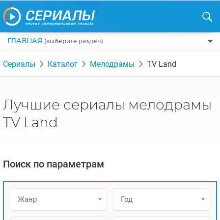
ГЛАВНАЯ
(выберите раздел)
ПО ЖАНРАМ
Сериалы
Каталог
Мелодрамы
TV Land
КОМЕДИИ
ПО СТРАНАМ
ДРАМЫ
США
РЕЦЕНЗИИ
Лучшие сериалы мелодрамы
УЖАСЫ
РОССИЯ
НА ВЫХОДНЫЕ
TV Land
БОЕВИКИ
АНГЛИЯ
НОВОСТИ
ТРИЛЛЕРЫ
ИТАЛИЯ
ИНТЕРЕСНО
Поиск по параметрам
ФЭНТЕЗИ
ТУРЦИЯ
НОВОСТИ ТУРЕЦКИХ СЕРИАЛОВ
ДЕТЕКТИВЫ
УКРАИНА
АЗИАТСКИЕ СЕРИАЛЫ
Жанр
Год
КРИМИНАЛ
КАНАДА
ИНТЕРВЬЮ
ФАНТАСТИКА