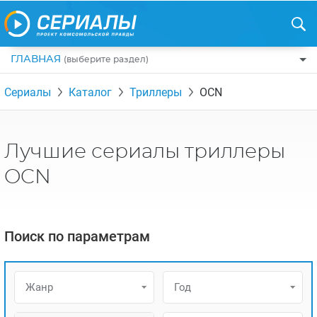
ГЛАВНАЯ
(выберите раздел)
ПО ЖАНРАМ
Сериалы
Каталог
Триллеры
OCN
КОМЕДИИ
ПО СТРАНАМ
ДРАМЫ
США
РЕЦЕНЗИИ
Лучшие сериалы триллеры
УЖАСЫ
РОССИЯ
НА ВЫХОДНЫЕ
OCN
БОЕВИКИ
АНГЛИЯ
НОВОСТИ
ТРИЛЛЕРЫ
ИТАЛИЯ
ИНТЕРЕСНО
Поиск по параметрам
ФЭНТЕЗИ
ТУРЦИЯ
НОВОСТИ ТУРЕЦКИХ СЕРИАЛОВ
ДЕТЕКТИВЫ
УКРАИНА
АЗИАТСКИЕ СЕРИАЛЫ
Жанр
Год
КРИМИНАЛ
КАНАДА
ИНТЕРВЬЮ
ФАНТАСТИКА