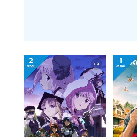
2
1
16+
сезон
сезон