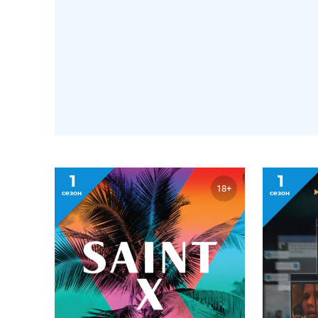
1
1
18+
сезон
сезон