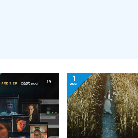
1
18+
сезон