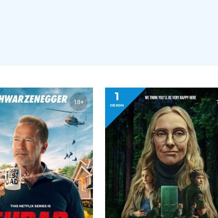
1
18+
сезон