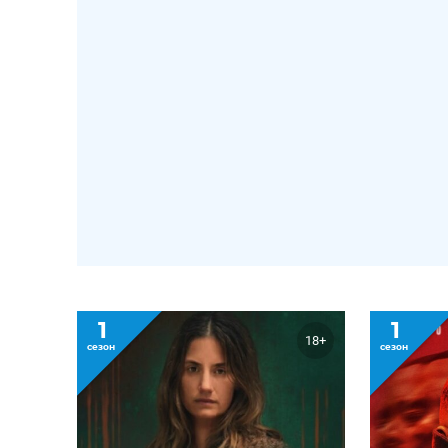
1
1
18+
сезон
сезон