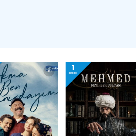
1
18+
сезон