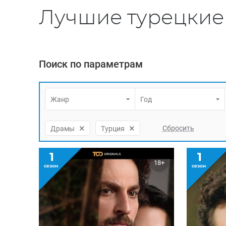
Лучшие турецкие
Поиск по параметрам
Жанр
Год
×
×
Драмы
Турция
1
1
18+
сезон
сезон