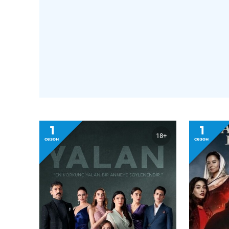
1
1
18+
сезон
сезон