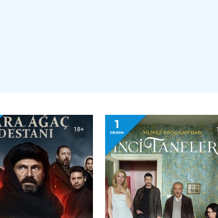
1
18+
сезон