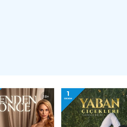
1
18+
сезон