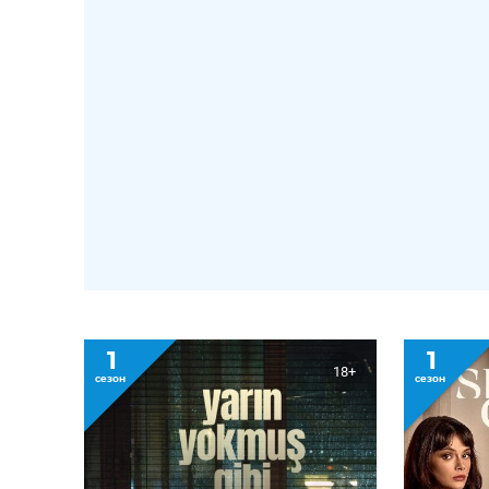
1
1
18+
сезон
сезон