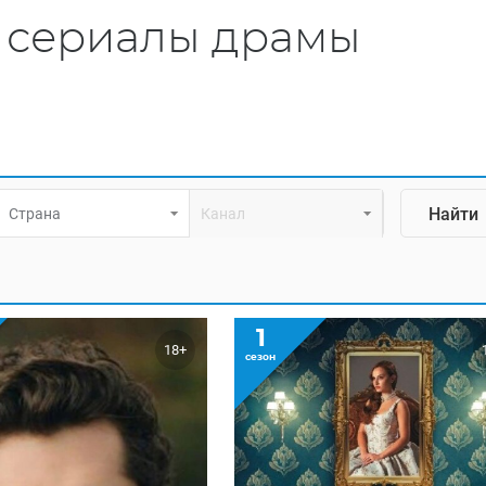
 сериалы драмы
Страна
Канал
1
18+
сезон