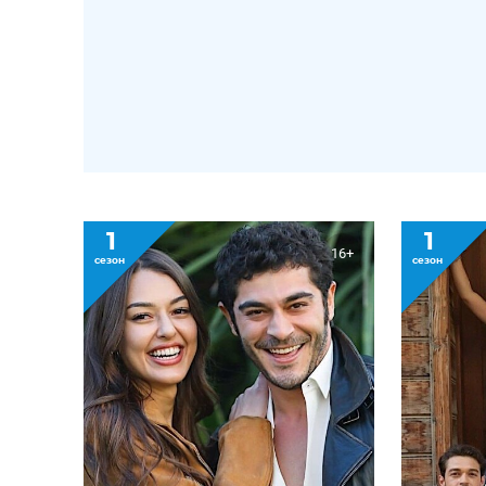
1
1
16+
сезон
сезон