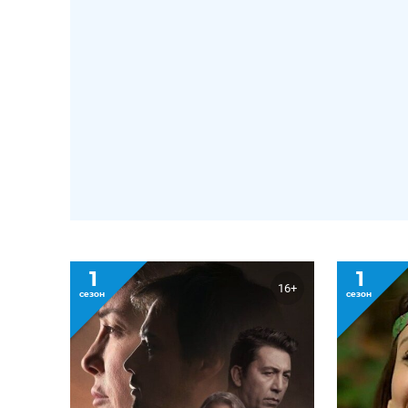
1
1
16+
сезон
сезон