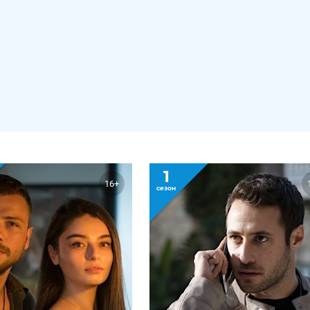
1
16+
сезон