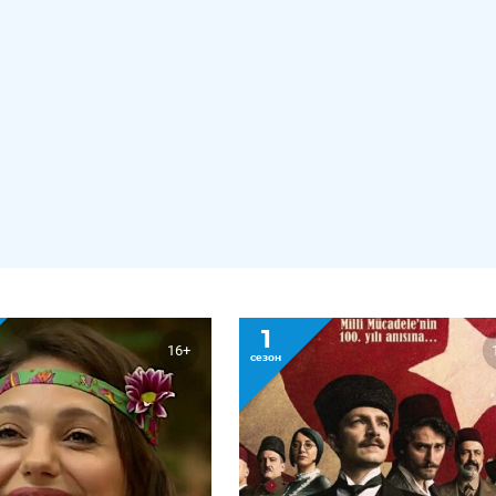
1
16+
сезон