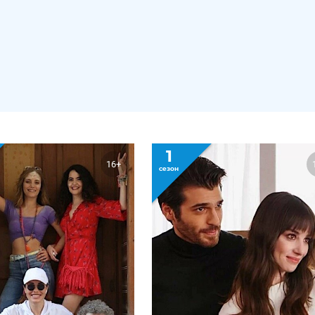
1
16+
сезон