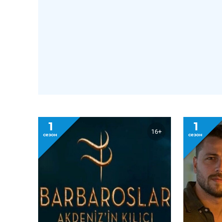
1
1
16+
сезон
сезон