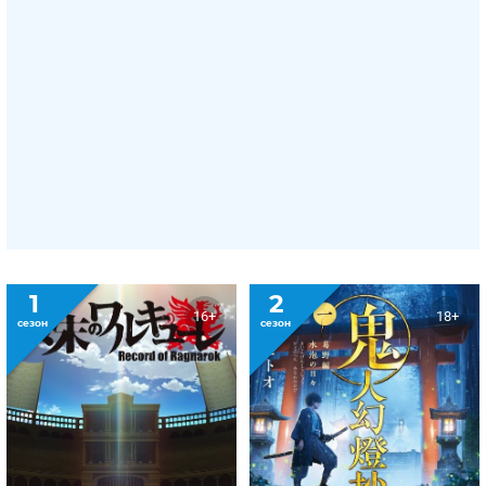
1
2
16+
18+
сезон
сезон