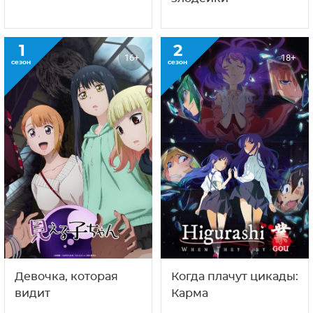
1
2
16+
18+
сезон
сезон
Девочка, которая
Когда плачут цикады:
видит
Карма