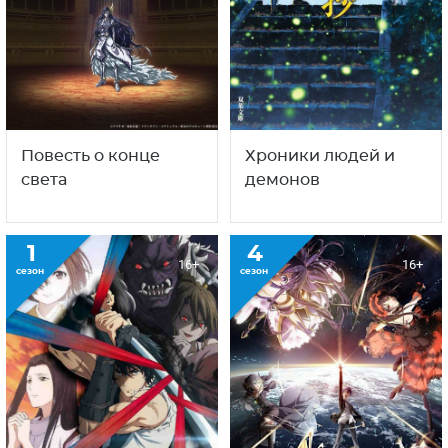
Повесть о конце
Хроники людей и
света
демонов
1
4
16+
16+
сезон
сезон