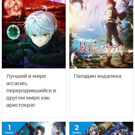
Лучший в мире
Паладин издалека
ассасин,
переродившийся в
другом мире как
аристократ
1
2
16+
18+
сезон
сезон