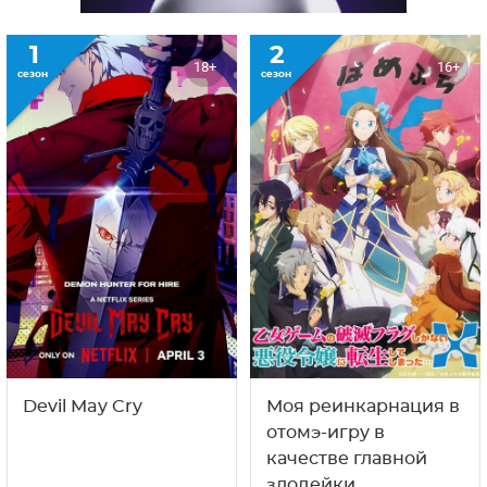
1
2
18+
16+
сезон
сезон
Devil May Cry
Моя реинкарнация в
отомэ-игру в
качестве главной
злодейки