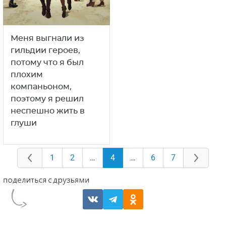
Меня выгнали из
гильдии героев,
потому что я был
плохим
компаньоном,
поэтому я решил
неспешно жить в
глуши
1
2
…
4
…
6
7