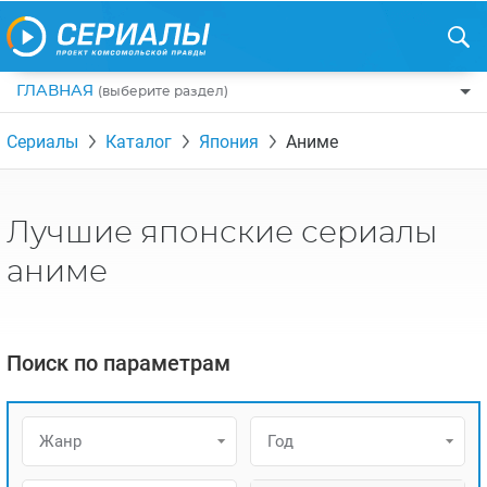
ГЛАВНАЯ
(выберите раздел)
ПО ЖАНРАМ
Сериалы
Каталог
Япония
Аниме
КОМЕДИИ
ПО СТРАНАМ
ДРАМЫ
США
РЕЦЕНЗИИ
Лучшие японские сериалы
УЖАСЫ
РОССИЯ
НА ВЫХОДНЫЕ
аниме
БОЕВИКИ
АНГЛИЯ
НОВОСТИ
ТРИЛЛЕРЫ
ИТАЛИЯ
ИНТЕРЕСНО
Поиск по параметрам
ФЭНТЕЗИ
ТУРЦИЯ
НОВОСТИ ТУРЕЦКИХ СЕРИАЛОВ
ДЕТЕКТИВЫ
УКРАИНА
АЗИАТСКИЕ СЕРИАЛЫ
Жанр
Год
КРИМИНАЛ
КАНАДА
ИНТЕРВЬЮ
ФАНТАСТИКА