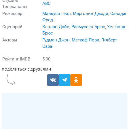
Студии/
ABC
Телеканалы
Режиссёр
Манкусо Гейл
,
Марголин Джоди
,
Сэвэдж
Фред
Сценарий
Каплан Дэйв
,
Расмуссен Брюс
,
Хелфорд
Брюс
Актёры
Гудман Джон
,
Меткаф Лори
,
Гилберт
Сара
Рейтинг IMDB
5.90