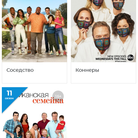
С этим сериалом смотрят
также
5
4
16+
16+
сезон
сезон