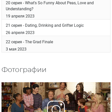
22 февраля 2023
16 серия
- Hiding In and Moving Out
1 марта 2023
17 серия
- The Contra Hearings and the Midnight
Gambler
8 марта 2023
18 серия
- Road Trip and Guilt Trip
15 марта 2023
19 серия
- Text Thread and the Marital Bed
5 апреля 2023
20 серия
- What's So Funny About Peas, Love and
Understanding?
19 апреля 2023
21 серия
- Dating, Drinking and Grifter Logic