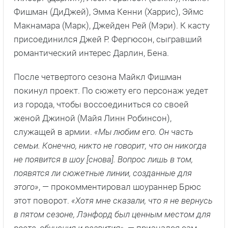
Фишман (ДиДжей), Эмма Кенни (Харрис), Эймс
Макнамара (Марк), Джейден Рей (Мэри). К касту
присоединился Джей Р. Фергюсон, сыгравший
романтический интерес Дарлин, Бена.
После четвертого сезона Майкл Фишман
покинул проект. По сюжету его персонаж уедет
из города, чтобы воссоединиться со своей
женой Джиной (Майя Линн Робинсон),
служащей в армии.
«Мы любим его. Он часть
семьи. Конечно, никто не говорит, что он никогда
не появится в шоу [снова]. Вопрос лишь в том,
появятся ли сюжетные линии, созданные для
этого»
, — прокомментировал шоураннер Брюс
этот поворот.
«Хотя мне сказали, что я не вернусь
в пятом сезоне, Лэнфорд был ценным местом для
роста, обучения и развития»
, — признался сам