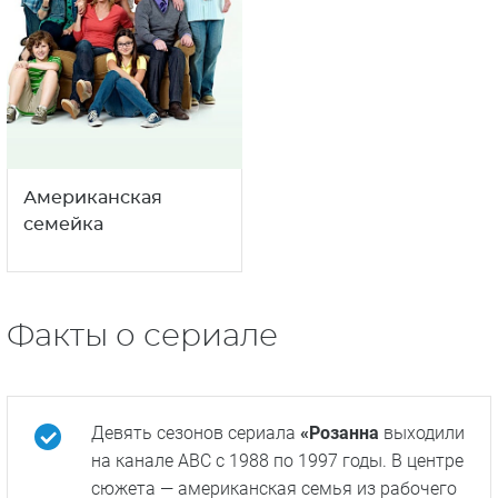
Соседство
Коннеры
11
16+
сезон