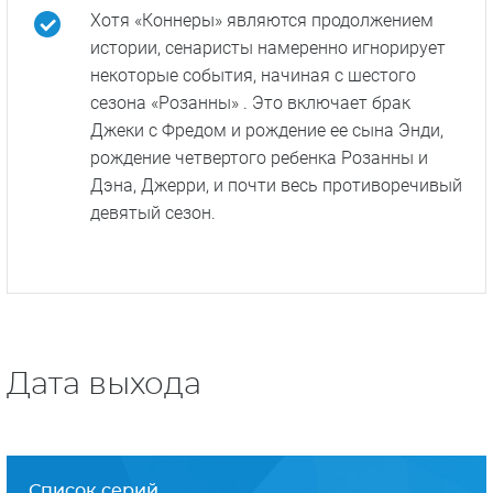
В 2018 году шоу возродили, вышел 10-й
сезон, который, однако, стал последним.
После неудачной шутки Розаннну Барр,
сравнившую темнокожую советницу Барака
Обамы Валери Джаретт с героем киносерии
«Планета обезьян», изгнали из проекта.
Обновленная версия сериала получила
название «Коннеры».
«Я не умерла, c**и!» — именно это написала
Барр в своем твиттере после выхода первой
серии «Коннеров».
Хотя «Коннеры» являются продолжением
истории, сенаристы намеренно игнорирует
некоторые события, начиная с шестого
сезона «Розанны» . Это включает брак
Джеки с Фредом и рождение ее сына Энди,