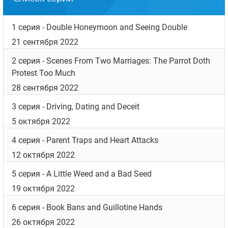
рождение четвертого ребенка Розанны и
Дэна, Джерри, и почти весь противоречивый
девятый сезон.
Дата выхода
Список серий
1 серия
- Double Honeymoon and Seeing Double
21 сентября 2022
2 серия
- Scenes From Two Marriages: The Parrot Doth