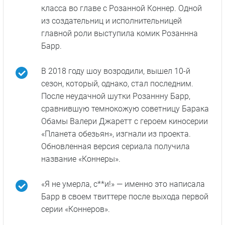
Американская
семейка
Факты о сериале
Девять сезонов сериала
«Розанна
выходили
на канале ABC с 1988 по 1997 годы. В центре
сюжета — американская семья из рабочего
класса во главе с Розанной Коннер. Одной
из создательниц и исполнительницей
главной роли выступила комик Розаннна
Барр.